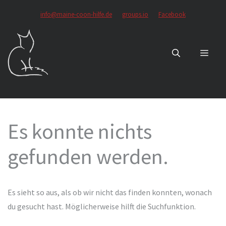
Zum
info@maine-coon-hilfe.de
groups.io
Facebook
Inhalt
springen
MEN
Es konnte nichts
gefunden werden.
Es sieht so aus, als ob wir nicht das finden konnten, wonach
du gesucht hast. Möglicherweise hilft die Suchfunktion.