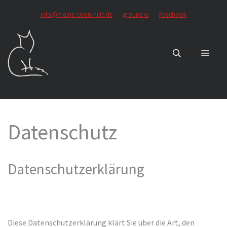
Zum
info@maine-coon-hilfe.de
groups.io
Facebook
Inhalt
springen
MEN
Datenschutz
Datenschutzerklärung
Diese Datenschutzerklärung klärt Sie über die Art, den