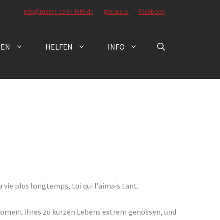
info@maine-coon-hilfe.de
groups.io
Facebook
ZEN
HELFEN
INFO
a vie plus longtemps, toi qui l’aimais tant.
 Moment ihres zu kurzen Lebens extrem genossen, und