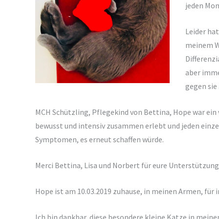
jeden Mom
Leider ha
meinem Wi
Differenz
aber imme
gegen sie
MCH Schützling, Pflegekind von Bettina, Hope war ein w
bewusst und intensiv zusammen erlebt und jeden einze
Symptomen, es erneut schaffen würde.
Merci Bettina, Lisa und Norbert für eure Unterstützung
Hope ist am 10.03.2019 zuhause, in meinen Armen, für
Ich bin dankbar, diese besondere kleine Katze in mein