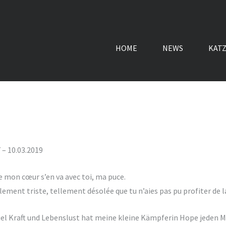
HOME
NEWS
KAT
 – 10.03.2019
e mon cœur s’en va avec toi, ma puce.
llement triste, tellement désolée que tu n’aies pas pu profiter de l
viel Kraft und Lebenslust hat meine kleine Kämpferin Hope jeden