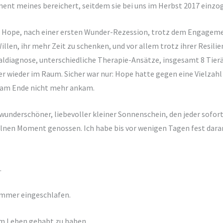
ent meines bereichert, seitdem sie bei uns im Herbst 2017 einzog
t Hope, nach einer ersten Wunder-Rezession, trotz dem Engagement
llen, ihr mehr Zeit zu schenken, und vor allem trotz ihrer Resili
ialdiagnose, unterschiedliche Therapie-Ansätze, insgesamt 8 Tier
r wieder im Raum. Sicher war nur: Hope hatte gegen eine Vielzahl
 am Ende nicht mehr ankam.
underschöner, liebevoller kleiner Sonnenschein, den jeder sofort
lnen Moment genossen. Ich habe bis vor wenigen Tagen fest daran
.
 immer eingeschlafen.
em Leben gehabt zu haben.