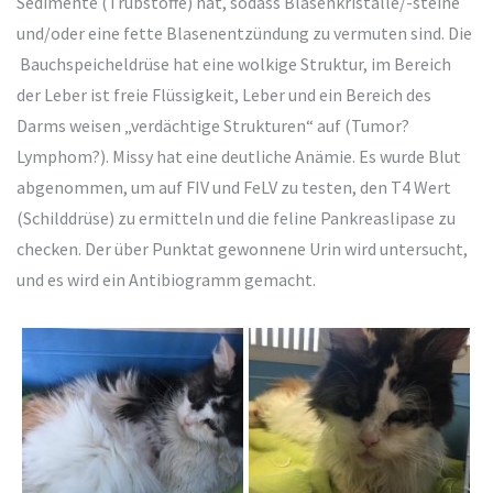
Sedimente (Trübstoffe) hat, sodass Blasenkristalle/-steine
und/oder eine fette Blasenentzündung zu vermuten sind. Die
Bauchspeicheldrüse hat eine wolkige Struktur, im Bereich
der Leber ist freie Flüssigkeit, Leber und ein Bereich des
Darms weisen „verdächtige Strukturen“ auf (Tumor?
Lymphom?). Missy hat eine deutliche Anämie. Es wurde Blut
abgenommen, um auf FIV und FeLV zu testen, den T4 Wert
(Schilddrüse) zu ermitteln und die feline Pankreaslipase zu
checken. Der über Punktat gewonnene Urin wird untersucht,
und es wird ein Antibiogramm gemacht.