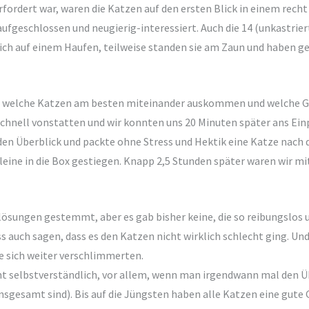
fordert war, waren die Katzen auf den ersten Blick in einem rec
 aufgeschlossen und neugierig-interessiert. Auch die 14 (unkastr
eppich auf einem Haufen, teilweise standen sie am Zaun und haben
, welche Katzen am besten miteinander auskommen und welche Gru
 schnell vonstatten und wir konnten uns 20 Minuten später ans Ei
den Überblick und packte ohne Stress und Hektik eine Katze nach 
alleine in die Box gestiegen. Knapp 2,5 Stunden später waren wir 
ösungen gestemmt, aber es gab bisher keine, die so reibungslos un
 auch sagen, dass es den Katzen nicht wirklich schlecht ging. Und
 sich weiter verschlimmerten.
t selbstverständlich, vor allem, wenn man irgendwann mal den Über
 insgesamt sind). Bis auf die Jüngsten haben alle Katzen eine gut