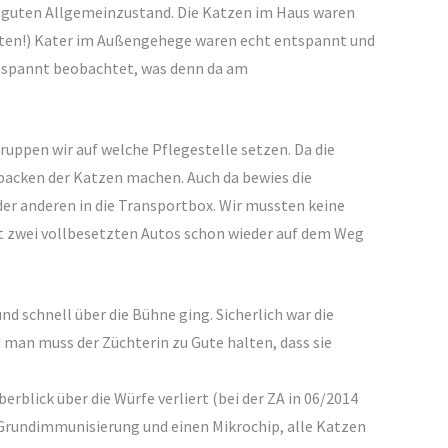
ht guten Allgemeinzustand. Die Katzen im Haus waren
ierten!) Kater im Außengehege waren echt entspannt und
 gespannt beobachtet, was denn da am
ppen wir auf welche Pflegestelle setzen. Da die
npacken der Katzen machen. Auch da bewies die
der anderen in die Transportbox. Wir mussten keine
mit zwei vollbesetzten Autos schon wieder auf dem Weg
d schnell über die Bühne ging. Sicherlich war die
 man muss der Züchterin zu Gute halten, dass sie
blick über die Würfe verliert (bei der ZA in 06/2014
e Grundimmunisierung und einen Mikrochip, alle Katzen