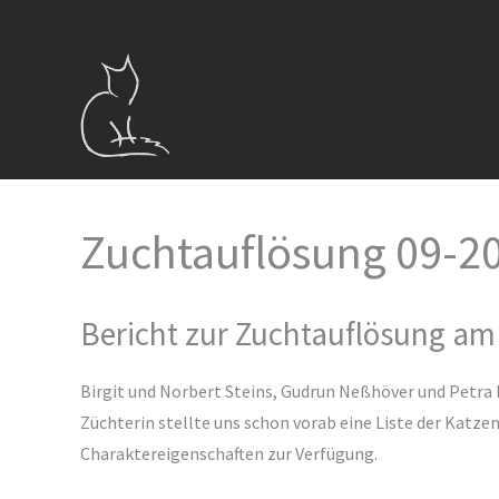
Zum
Inhalt
springen
Zuchtauflösung 09-2
Bericht zur Zuchtauflösung am
Birgit und Norbert Steins, Gudrun Neßhöver und Petra 
Züchterin stellte uns schon vorab eine Liste der Kat
Charaktereigenschaften zur Verfügung.