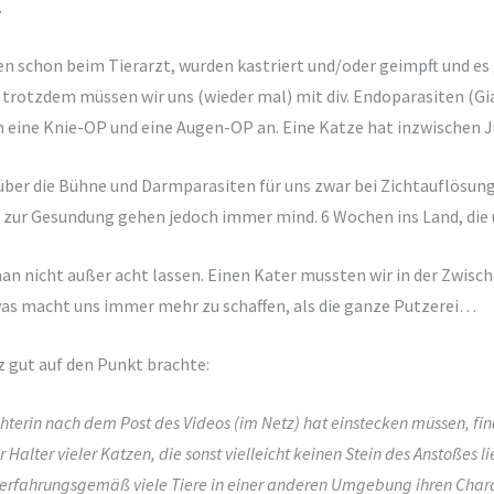
.
n schon beim Tierarzt, wurden kastriert und/oder geimpft und es
trotzdem müssen wir uns (wieder mal) mit div. Endoparasiten (Gi
h eine Knie-OP und eine Augen-OP an. Eine Katze hat inzwischen
ber die Bühne und Darmparasiten für uns zwar bei Zichtauflösunge
 zur Gesundung gehen jedoch immer mind. 6 Wochen ins Land, die
an nicht außer acht lassen. Einen Kater mussten wir in der Zwisc
was macht uns immer mehr zu schaffen, als die ganze Putzerei…
z gut auf den Punkt brachte:
üchterin nach dem Post des Videos (im Netz) hat einstecken müssen, fin
Halter vieler Katzen, die sonst vielleicht keinen Stein des Anstoßes lie
erfahrungsgemäß viele Tiere in einer anderen Umgebung ihren Charakt