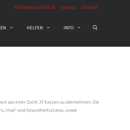
info@maine-coon-hilfe.de
groups.io
Facebook
ZEN
HELFEN
INFO
dort aus einer Zucht 37 Katzen zu übernehmen. Die
n, Impf- und Gesundheitsstatus, sowie