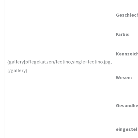
Geschlech
Farbe:
Kennzeic
{gallery}pflegekatzen/leolino,single=leolino.jpg,
{/gallery}
Wesen:
Gesundhe
eingestel