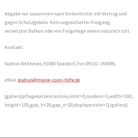
Abgabe nur zusammen nach Vorkontrolle mit Vertrag und
gegen Schutzgebühr. Kein ungesicherter Freigang,
vernetzter Balkon oder ein Freigehege wären natürlich toll.
Kontakt:
Gudrun Neßhöver, 91080 Spardorf, Fon 09131-160696,
eMail:
gudrun@maine-coon-hilfe.de
{gallery}pflegekatzen/leolino,limit=0,random=1,width=100,
height=100,gap_h=20,gap_v=20,displayarticle=1{/gallery}