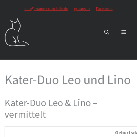
Zum
info@maine-coon-hilfe.de
groups.io
Facebook
Inhalt
springen
MEN
Kater-Duo Leo und Lino
Kater-Duo Leo & Lino –
vermittelt
Geburtsd