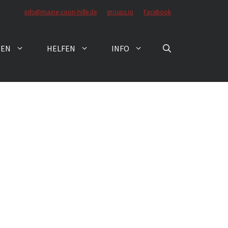
info@maine-coon-hilfe.de
groups.io
Facebook
ZEN
HELFEN
INFO