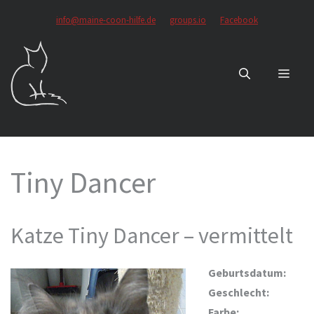
Zum
info@maine-coon-hilfe.de
groups.io
Facebook
Inhalt
springen
MEN
Tiny Dancer
Katze Tiny Dancer – vermittelt
Geburtsdatum:
Geschlecht:
Farbe: