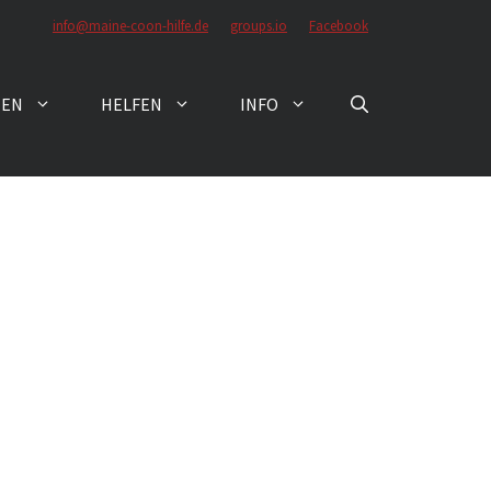
info@maine-coon-hilfe.de
groups.io
Facebook
ZEN
HELFEN
INFO