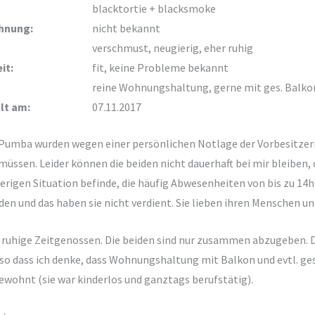
blacktortie + blacksmoke
hnung:
nicht bekannt
verschmust, neugierig, eher ruhig
it:
fit, keine Probleme bekannt
reine Wohnungshaltung, gerne mit ges. Balk
lt am:
07.11.2017
Pumba wurden wegen einer persönlichen Notlage der Vorbesitzerin
üssen. Leider können die beiden nicht dauerhaft bei mir bleiben, d
wierigen Situation befinde, die häufig Abwesenheiten von bis zu 
rden und das haben sie nicht verdient. Sie lieben ihren Menschen un
r ruhige Zeitgenossen. Die beiden sind nur zusammen abzugeben
so dass ich denke, dass Wohnungshaltung mit Balkon und evtl. ge
ewohnt (sie war kinderlos und ganztags berufstätig).