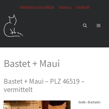
Zum
info@maine-coon-hilfe.de
groups.io
Facebook
Inhalt
springen
MEN
Bastet + Maui
Bastet + Maui – PLZ 46519 –
vermittelt
Geb.-Datum: