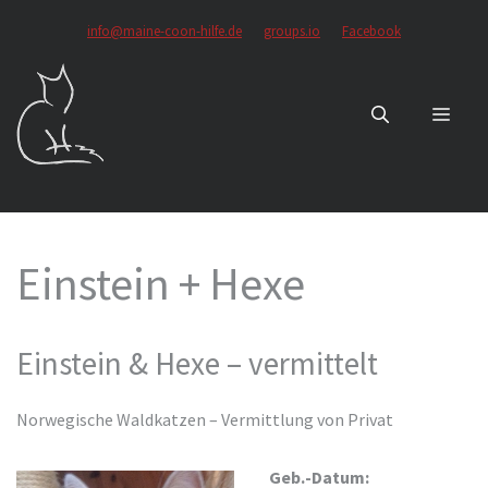
Zum
info@maine-coon-hilfe.de
groups.io
Facebook
Inhalt
springen
MEN
Einstein + Hexe
Einstein & Hexe – vermittelt
Norwegische Waldkatzen – Vermittlung von Privat
Geb.-Datum: