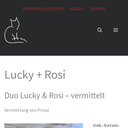
Zum
info@maine-coon-hilfe.de
groups.io
Facebook
Inhalt
springen
MEN
Lucky + Rosi
Duo Lucky & Rosi – vermittelt
Vermittlung von Privat
Geb.-Datum: