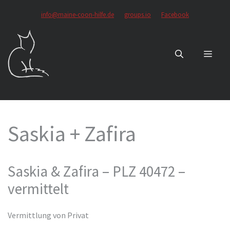
Zum
info@maine-coon-hilfe.de
groups.io
Facebook
Inhalt
springen
MEN
Saskia + Zafira
Saskia & Zafira – PLZ 40472 –
vermittelt
Vermittlung von Privat