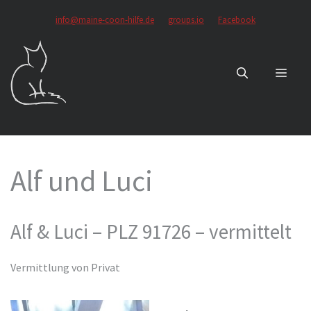
Zum
info@maine-coon-hilfe.de
groups.io
Facebook
Inhalt
springen
MEN
Alf und Luci
Alf & Luci – PLZ 91726 – vermittelt
Vermittlung von Privat