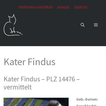
Zum
info@maine-coon-hilfe.de
groups.io
Facebook
Inhalt
springen
MEN
Kater Findus
Kater Findus – PLZ 14476 –
vermittelt
Geb.-Datum:
Geschlecht: