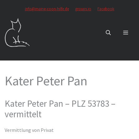
Zum
info@maine-coon-hilfe.de
groups.io
Facebook
Inhalt
springen
MEN
Kater Peter Pan
Kater Peter Pan – PLZ 53783 –
vermittelt
Vermittlung von Privat