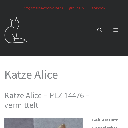
Zum
info@maine-coon-hilfe.de
groups.io
Facebook
Inhalt
springen
MEN
Katze Alice
Katze Alice – PLZ 14476 –
vermittelt
Geb.-Datum:
Geschlecht: