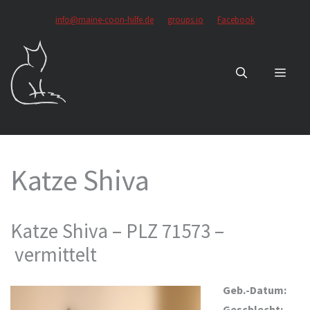
Zum
info@maine-coon-hilfe.de
groups.io
Facebook
Inhalt
springen
MEN
Katze Shiva
Katze Shiva – PLZ 71573 –
vermittelt
Geb.-Datum:
Geschlecht: