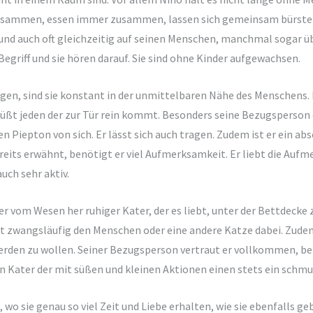
 zusammen, essen immer zusammen, lassen sich gemeinsam bürste
e und auch oft gleichzeitig auf seinen Menschen, manchmal sogar 
Begriff und sie hören darauf. Sie sind ohne Kinder aufgewachsen.
igen, sind sie konstant in der unmittelbaren Nähe des Menschens. 
t jeden der zur Tür rein kommt. Besonders seine Bezugsperson erh
zen Piepton von sich. Er lässt sich auch tragen. Zudem ist er ei
eits erwähnt, benötigt er viel Aufmerksamkeit. Er liebt die Auf
uch sehr aktiv.
ber vom Wesen her ruhiger Kater, der es liebt, unter der Bettdecke 
ht zwangsläufig den Menschen oder eine andere Katze dabei. Zudem
rden zu wollen. Seiner Bezugsperson vertraut er vollkommen, bei
ein Kater der mit süßen und kleinen Aktionen einen stets ein schm
, wo sie genau so viel Zeit und Liebe erhalten, wie sie ebenfalls g