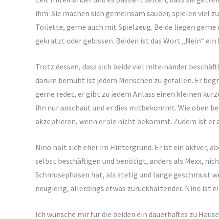
ihm. Sie machen sich gemeinsam sauber, spielen viel
Toilette, gerne auch mit Spielzeug. Beide liegen gern
gekratzt oder gebissen. Beiden ist das Wort „Nein“ ein 
Trotz dessen, dass sich beide viel miteinander beschäft
darum bemüht ist jedem Menschen zu gefallen. Er begrüß
gerne redet, er gibt zu jedem Anlass einen kleinen kur
ihn nur anschaut und er dies mitbekommt. Wie oben ber
akzeptieren, wenn er sie nicht bekommt. Zudem ist er a
Nino hält sich eher im Hintergrund. Er ist ein aktver, a
selbst beschäftigen und benötigt, anders als Mexx, nic
Schmusephasen hat, als stetig und lange geschmust we
neugierig, allerdings etwas zurückhaltender. Nino ist 
Ich wünsche mir für die beiden ein dauerhaftes zu Hause