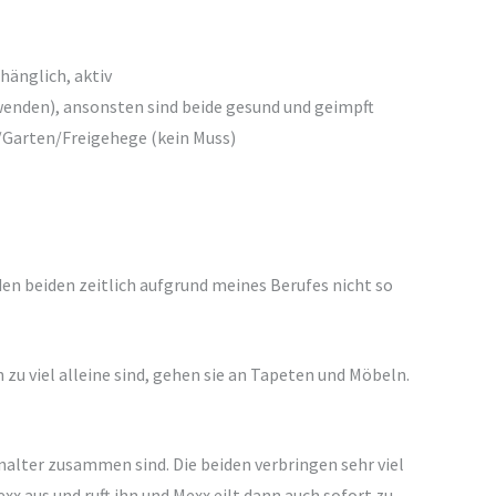
hänglich, aktiv
enden), ansonsten sind beide gesund und geimpft
/Garten/Freigehege (kein Muss)
n beiden zeitlich aufgrund meines Berufes nicht so
zu viel alleine sind, gehen sie an Tapeten und Möbeln.
nalter zusammen sind. Die beiden verbringen sehr viel
xx aus und ruft ihn und Mexx eilt dann auch sofort zu