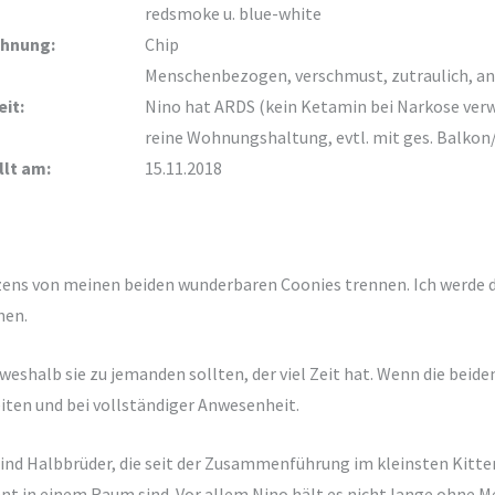
redsmoke u. blue-white
hnung:
Chip
Menschenbezogen, verschmust, zutraulich, an
it:
Nino hat ARDS (kein Ketamin bei Narkose verw
reine Wohnungshaltung, evtl. mit ges. Balkon
lt am:
15.11.2018
ns von meinen beiden wunderbaren Coonies trennen. Ich werde de
hen.
halb sie zu jemanden sollten, der viel Zeit hat. Wenn die beiden 
iten und bei vollständiger Anwesenheit.
sind Halbbrüder, die seit der Zusammenführung im kleinsten Kitte
nnt in einem Raum sind. Vor allem Nino hält es nicht lange ohne Me