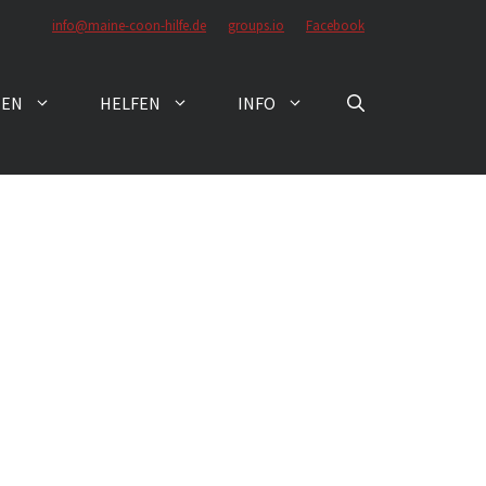
info@maine-coon-hilfe.de
groups.io
Facebook
ZEN
HELFEN
INFO