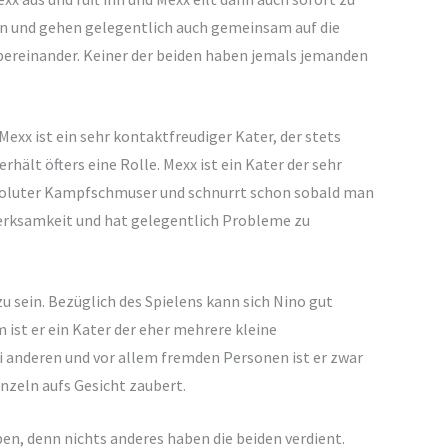
n und gehen gelegentlich auch gemeinsam auf die
übereinander. Keiner der beiden haben jemals jemanden
Mexx ist ein sehr kontaktfreudiger Kater, der stets
ält öfters eine Rolle. Mexx ist ein Kater der sehr
n absoluter Kampfschmuser und schnurrt schon sobald man
merksamkeit und hat gelegentlich Probleme zu
zu sein. Bezüglich des Spielens kann sich Nino gut
 ist er ein Kater der eher mehrere kleine
 anderen und vor allem fremden Personen ist er zwar
unzeln aufs Gesicht zaubert.
eben, denn nichts anderes haben die beiden verdient.