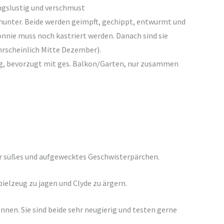
ngslustig und verschmust
munter. Beide werden geimpft, gechippt, entwurmt und
onnie muss noch kastriert werden. Danach sind sie
rscheinlich Mitte Dezember).
, bevorzugt mit ges. Balkon/Garten, nur zusammen
uper süßes und aufgewecktes Geschwisterpärchen.
pielzeug zu jagen und Clyde zu ärgern.
annen. Sie sind beide sehr neugierig und testen gerne