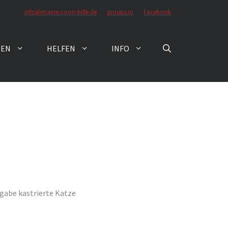
info@maine-coon-hilfe.de
groups.io
Facebook
ZEN
HELFEN
INFO
bgabe kastrierte Katze