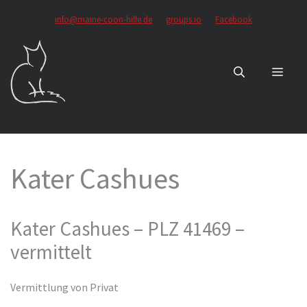
Zum
info@maine-coon-hilfe.de
groups.io
Facebook
Inhalt
springen
MEN
Kater Cashues
Kater Cashues – PLZ 41469 –
vermittelt
Vermittlung von Privat