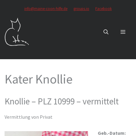
Zum
info@maine-coon-hilfe.de
groups.io
Facebook
Inhalt
springen
MEN
Kater Knollie
Knollie – PLZ 10999 – vermittelt
Vermittlung von Privat
Geb.-Datum: