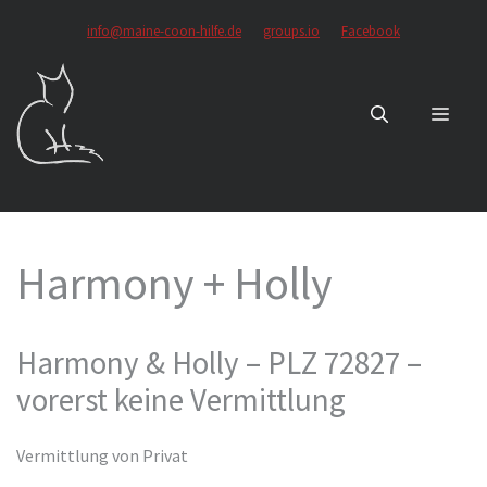
Zum
info@maine-coon-hilfe.de
groups.io
Facebook
Inhalt
springen
MEN
Harmony + Holly
Harmony & Holly – PLZ 72827 –
vorerst keine Vermittlung
Vermittlung von Privat