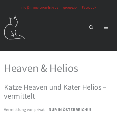
Zum
info@maine-coon-hilfe.de
groups.io
Facebook
Inhalt
springen
MEN
Heaven & Helios
Katze Heaven und Kater Helios –
vermittelt
Vermittlung von privat –
NUR IN ÖSTERREICH!!!