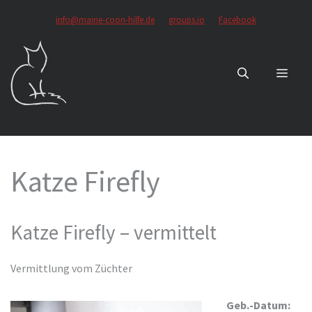
Zum
info@maine-coon-hilfe.de
groups.io
Facebook
Inhalt
springen
MEN
Katze Firefly
Katze Firefly – vermittelt
Vermittlung vom Züchter
Geb.-Datum: