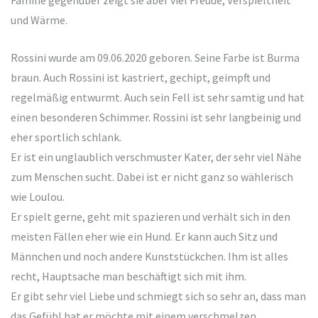
Familie gegenüber zeigt sie aber viel Freude, Verspieltheit
und Wärme.
Rossini wurde am 09.06.2020 geboren. Seine Farbe ist Burma
braun. Auch Rossini ist kastriert, gechipt, geimpft und
regelmäßig entwurmt. Auch sein Fell ist sehr samtig und hat
einen besonderen Schimmer. Rossini ist sehr langbeinig und
eher sportlich schlank.
Er ist ein unglaublich verschmuster Kater, der sehr viel Nähe
zum Menschen sucht. Dabei ist er nicht ganz so wählerisch
wie Loulou.
Er spielt gerne, geht mit spazieren und verhält sich in den
meisten Fällen eher wie ein Hund. Er kann auch Sitz und
Männchen und noch andere Kunststückchen. Ihm ist alles
recht, Hauptsache man beschäftigt sich mit ihm.
Er gibt sehr viel Liebe und schmiegt sich so sehr an, dass man
das Gefühl hat er möchte mit einem verschmelzen.