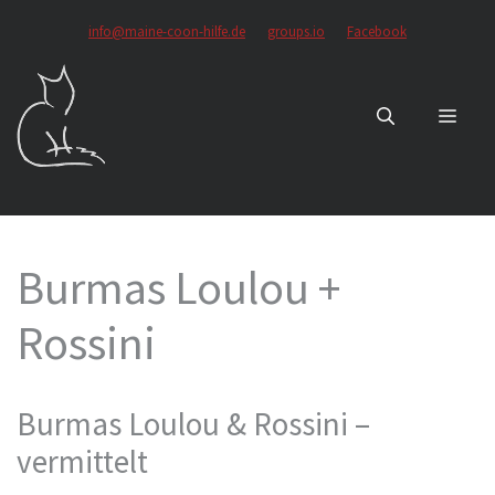
Zum
info@maine-coon-hilfe.de
groups.io
Facebook
Inhalt
springen
MEN
Burmas Loulou +
Rossini
Burmas Loulou & Rossini –
vermittelt