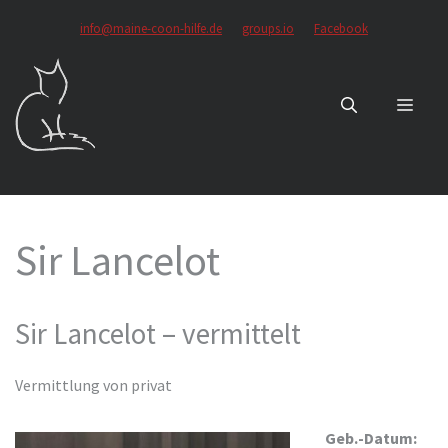
Zum
info@maine-coon-hilfe.de
groups.io
Facebook
Inhalt
springen
MEN
Sir Lancelot
Sir Lancelot – vermittelt
Vermittlung von privat
Geb.-Datum: