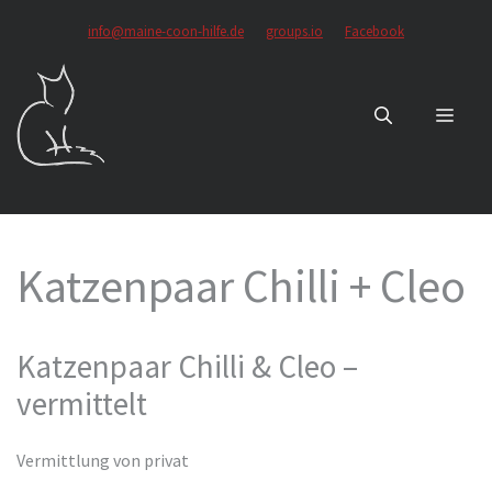
Zum
info@maine-coon-hilfe.de
groups.io
Facebook
Inhalt
springen
MEN
Katzenpaar Chilli + Cleo
Katzenpaar Chilli & Cleo –
vermittelt
Vermittlung von privat