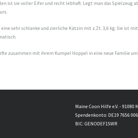
en ist sie voller Eifer und recht lebhaft. Legt man das Spielzeug a
urs.
 eine sehr schlanke und zierliche Kätzin mit z.Zt. 3,6 kg. Sie ist m
atisch.
rfte zusammen mit ihrem Kumpel Hoppel in eine neue Familie um
Maine Coon Hilfe e.V. - 91080 
Spendenkonto: DE19 7656 006
BIC: GENODEF1SWR