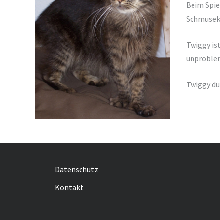
Beim Spiel
Schmusek
Twiggy ist
unproblem
Twiggy du
Datenschutz
Kontakt