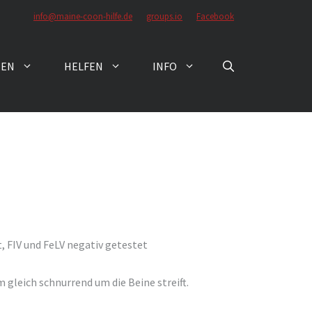
info@maine-coon-hilfe.de
groups.io
Facebook
ZEN
HELFEN
INFO
t, FIV und FeLV negativ getestet
m gleich schnurrend um die Beine streift.