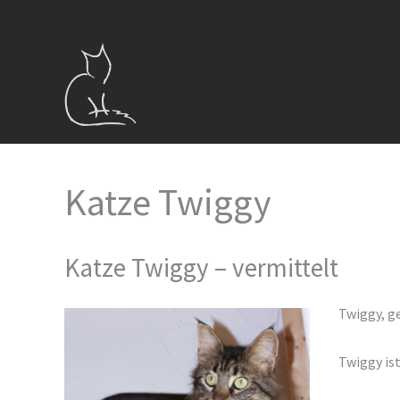
Zum
Inhalt
springen
Katze Twiggy
Katze Twiggy – vermittelt
Twiggy, ge
Twiggy ist