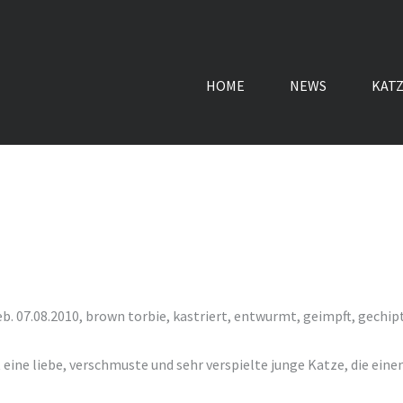
HOME
NEWS
KAT
b. 07.08.2010, brown torbie, kastriert, entwurmt, geimpft, gechip
 eine liebe, verschmuste und sehr verspielte junge Katze, die eine