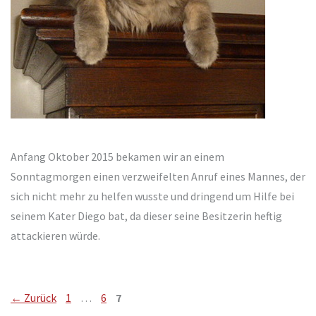
Anfang Oktober 2015 bekamen wir an einem
Sonntagmorgen einen verzweifelten Anruf eines Mannes, der
sich nicht mehr zu helfen wusste und dringend um Hilfe bei
seinem Kater Diego bat, da dieser seine Besitzerin heftig
attackieren würde.
Seite
Seite
Seite
←
Zurück
1
…
6
7