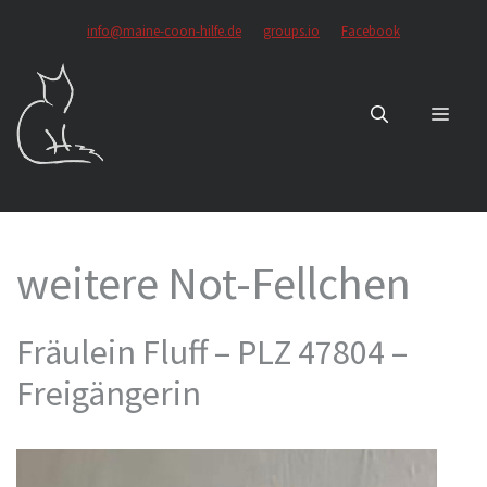
Zum
info@maine-coon-hilfe.de
groups.io
Facebook
Inhalt
springen
MEN
weitere Not-Fellchen
Fräulein Fluff – PLZ 47804 –
Freigängerin