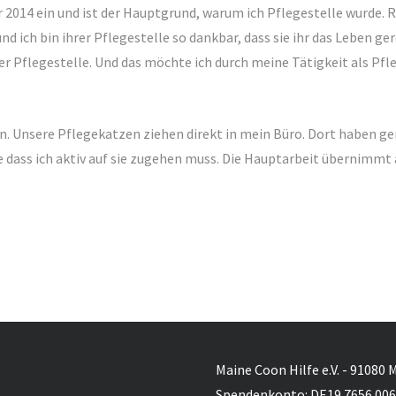
2014 ein und ist der Hauptgrund, warum ich Pflegestelle wurde. Ra
nd ich bin ihrer Pflegestelle so dankbar, dass sie ihr das Leben ger
rer Pflegestelle. Und das möchte ich durch meine Tätigkeit als Pf
. Unsere Pflegekatzen ziehen direkt in mein Büro. Dort haben ger
ass ich aktiv auf sie zugehen muss. Die Hauptarbeit übernimmt a
Maine Coon Hilfe e.V. - 91080 
Spendenkonto: DE19 7656 006