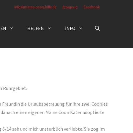
info@maine-coon-hilfe.de
groups.io
Facebook
ZEN
HELFEN
INFO
n Ruhrgebiet.
ne Freundin die Urlaubsbetreuung für ihre zwei Coonies
 danach einen eigenen Maine Coon Kater adoptierte
g 6/14 sah und mich unsterblich verliebte. Sie zog im