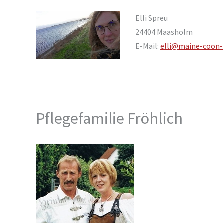
Elli Spreu
24404 Maasholm
E-Mail:
elli@maine-coon-h
Pflegefamilie Fröhlich