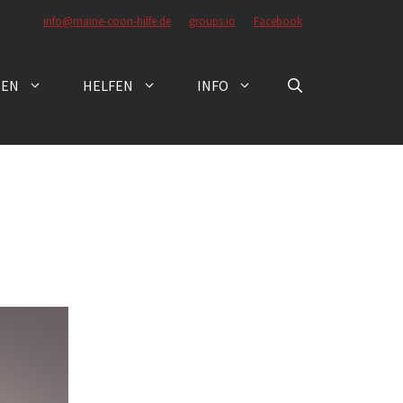
info@maine-coon-hilfe.de
groups.io
Facebook
ZEN
HELFEN
INFO