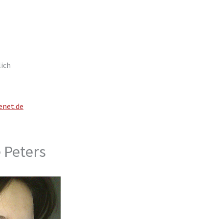
ich
enet.de
 Peters