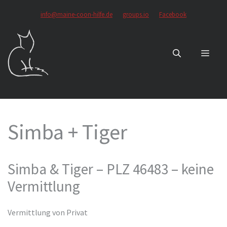
Zum
info@maine-coon-hilfe.de
groups.io
Facebook
Inhalt
springen
MEN
Simba + Tiger
Simba & Tiger – PLZ 46483 – keine
Vermittlung
Vermittlung von Privat